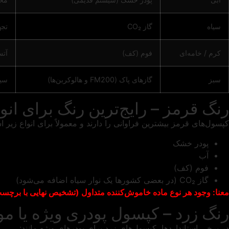
سیاه
گاز CO₂
تجه
کرم / خامه‌ای
فوم (کف)
آتش
سبز
گازهای پاک (FM200 و هالوکربن‌ها)
سیس
رنگ قرمز – رایج‌ترین رنگ برای ان
کپسول‌های قرمز بیشترین فراوانی را دارند و معمولاً برای انواع زیر ا
پودر خشک
آب
فوم (کف)
گاز CO₂ (در بعضی کشورها یک نوار سیاه اضافه می‌شود)
معنا: وجود هر نوع ماده خاموش‌کننده متداول (تشخیص نهایی با برچ
رنگ زرد – کپسول پودری ویژه یا م
در برخی استانداردها، کپسول‌های زرد برای پودرهای ویژه مانند: