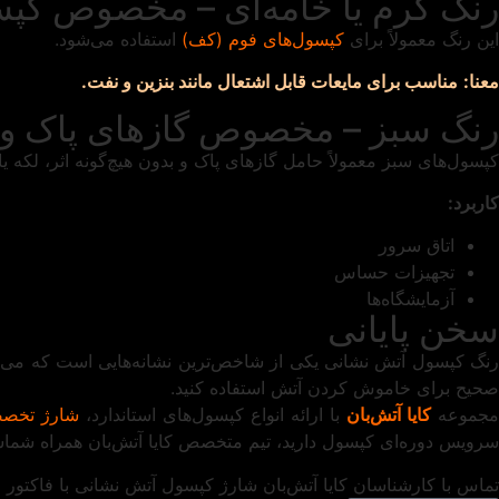
رنگ کرم یا خامه‌ای – مخصوص کپس
این رنگ معمولاً برای
کپسول‌های فوم (کف)
استفاده می‌شود.
معنا:
مناسب برای مایعات قابل اشتعال مانند بنزین و نفت.
رنگ سبز – مخصوص گازهای پاک و FM200
کپسول‌های سبز معمولاً حامل گازهای پاک و بدون هیچ‌گونه اثر، لکه ی
کاربرد:
اتاق سرور
تجهیزات حساس
آزمایشگاه‌ها
سخن پایانی
رنگ کپسول آتش‌ نشانی یکی از شاخص‌ترین نشانه‌هایی است که می‌تو
صحیح برای خاموش کردن آتش استفاده کنید.
مجموعه
کایا آتش‌بان
با ارائه انواع کپسول‌های استاندارد،
شارژ تخص
سرویس دوره‌ای کپسول دارید، تیم متخصص کایا آتش‌بان همراه شما
تماس با کارشناسان کایا آتش‌بان
شارژ کپسول آتش نشانی با فاکتور