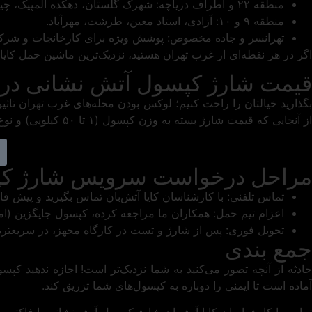
منطقه ۲۲ و اطراف دریاچه: شهرک گلستان، دهکده المپیک، چیتگر، شهرک راه آهن و برج‌های اطراف دریاچه.
منطقه ۹ و ۱۰: آزادی، استاد معین، طرشت، مهرآباد.
تهرانسر و جاده مخصوص: پوشش ویژه برای کارخانجات و شرک
اگر در هر نقطه‌ای از غرب تهران هستید، نزدیک‌ترین ماشین حمل کایا
قیمت شارژ کپسول آتش نشانی در 
بگذارید خیالتان را راحت کنیم؛ لوکس بودن محله‌های غرب تهران تاثی
از آنجایی که قیمت شارژ بسته به وزن کپسول (۱ تا ۵۰ کیلویی) و نوع آن (
مراحل درخواست سرویس شارژ کپس
تماس تلفنی: با کارشناسان کایا آتش‌بان تماس بگیرید و پیش فاک
اعزام تیم حمل: همکاران ما مراجعه کرده، کپسول جایگزین (اما
تحویل فوری: پس از شارژ و تست در کارگاه مجهز، در سریعتری
جمع بندی
حادثه از آنچه تصور می‌کنید به شما نزدیک‌تر است! اجازه ندهید کپسو
آماده است تا ایمنی را دوباره به کپسول‌های شما تزریق کند.