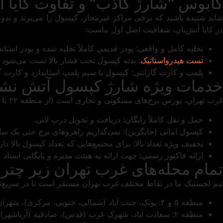
کابوس "شارژ کاذب" و تفاوت کایا آ
اید شنیده باشید که برخی مراکز غیرمجاز، کپسول را می‌برند و بد
در کایا آتش‌بان، شفافیت اصل اول ماست:
تخلیه کامل و واقعی: پودر قدیمی کاملاً تخلیه شده و پودر استان
تست هیدرواستاتیک
: بدنه کپسول تحت فشار بالا تست می‌شود 
پلمپ و کارت گارانتی: کپسول با سیم پلمپ استاندارد و کارت گا
خدمات ویژه شارژ کپسول آتش نشان
غرب تهران، بورس برج‌های مسکونی و تجاری است (از منطقه ۲۲ تا سعادت آباد). ما در کایا آتش‌بان پکیج ویژه‌ای برای مدیران ساختمان و برج‌ها داریم:
حمل و نقل کاملاً رایگان: دریافت و تحویل درب لابی.
کپسول امانی (جایگزین): نمی‌گذاریم راهروهای برج حتی یک سا
تخفیف ویژه تعداد بالا: برای مجتمع‌هایی که تعداد کپسول بالا دارن
ارائه فاکتور رسمی: جهت ارائه به هیئت مدیره و بایگانی اسناد م
تمام محله‌های غرب تهران زیر چتر 
تیم لجستیک ما در نقاط مختلف غرب تهران مستقر است تا در سریع
منطقه ۵ و ۴: پونک، جنت آباد (شمالی، جنوبی، مرکزی)، شهران، شهر زیبا، باغ فیض.
منطقه ۲: سعادت آباد، شهرک غرب (قدس)، صادقیه (آریاشهر)، ستارخان، گیشا، مرزداران.