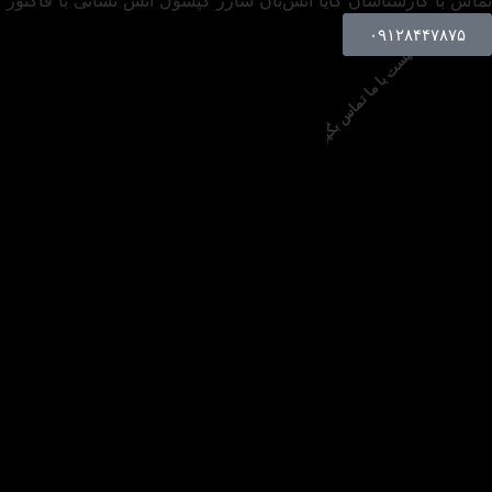
تماس با کارشناسان کایا آتش‌بان
شارژ کپسول آتش نشانی با فاکتور
۰۹۱۲۸۴۴۷۸۷۵
کافیست با ما تماس بگیرید