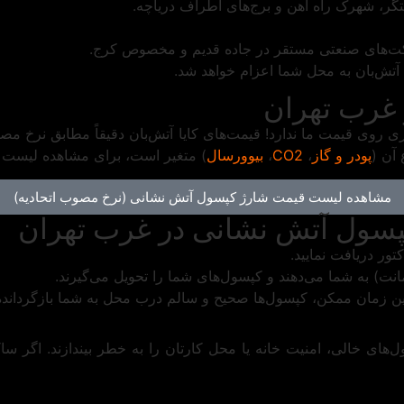
ت‌های صنعتی مستقر در جاده قدیم و مخصوص کرج.
 آتش‌بان به محل شما اعزام خواهد شد.
غرب تهران
ری روی قیمت ما ندارد! قیمت‌های کایا آتش‌بان دقیقاً مطابق نرخ م
پودر و گاز
،
CO2
،
بیوورسال
) متغیر است، برای مشاهده لیست قی
مشاهده لیست قیمت شارژ کپسول آتش نشانی (نرخ مصوب اتحادیه)
ول آتش نشانی در غرب تهران
تور دریافت نمایید.
نت) به شما می‌دهند و کپسول‌های شما را تحویل می‌گیرند.
ن زمان ممکن، کپسول‌ها صحیح و سالم درب محل به شما بازگردانده
ل‌های خالی، امنیت خانه یا محل کارتان را به خطر بیندازند. اگر سا